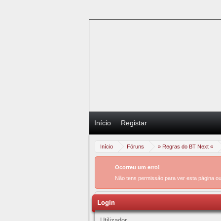
Início
Registar
Início
Fóruns
» Regras do BT Next «
Ocorreu um erro!
Não tens permissão para ver esta página o
Login
Utilizador